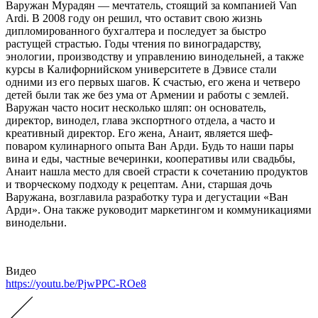
Варужан Мурадян — мечтатель, стоящий за компанией Van
Ardi. В 2008 году он решил, что оставит свою жизнь
дипломированного бухгалтера и последует за быстро
растущей страстью. Годы чтения по виноградарству,
энологии, производству и управлению винодельней, а также
курсы в Калифорнийском университете в Дэвисе стали
одними из его первых шагов. К счастью, его жена и четверо
детей были так же без ума от Армении и работы с землей.
Варужан часто носит несколько шляп: он основатель,
директор, винодел, глава экспортного отдела, а часто и
креативный директор. Его жена, Анаит, является шеф-
поваром кулинарного опыта Ван Арди. Будь то наши пары
вина и еды, частные вечеринки, кооперативы или свадьбы,
Анаит нашла место для своей страсти к сочетанию продуктов
и творческому подходу к рецептам. Ани, старшая дочь
Варужана, возглавила разработку тура и дегустации «Ван
Арди». Она также руководит маркетингом и коммуникациями
винодельни.
Видео
https://youtu.be/PjwPPC-ROe8