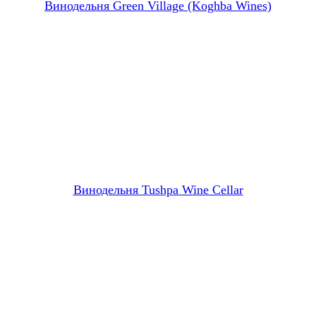
Винодельня Green Village (Koghba Wines)
Винодельня Tushpa Wine Cellar