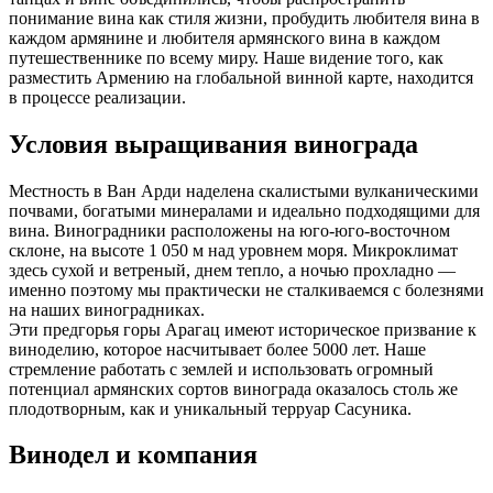
понимание вина как стиля жизни, пробудить любителя вина в
каждом армянине и любителя армянского вина в каждом
путешественнике по всему миру. Наше видение того, как
разместить Армению на глобальной винной карте, находится
в процессе реализации.
Условия выращивания винограда
Местность в Ван Арди наделена скалистыми вулканическими
почвами, богатыми минералами и идеально подходящими для
вина. Виноградники расположены на юго-юго-восточном
склоне, на высоте 1 050 м над уровнем моря. Микроклимат
здесь сухой и ветреный, днем тепло, а ночью прохладно —
именно поэтому мы практически не сталкиваемся с болезнями
на наших виноградниках.
Эти предгорья горы Арагац имеют историческое призвание к
виноделию, которое насчитывает более 5000 лет. Наше
стремление работать с землей и использовать огромный
потенциал армянских сортов винограда оказалось столь же
плодотворным, как и уникальный терруар Сасуника.
Винодел и компания