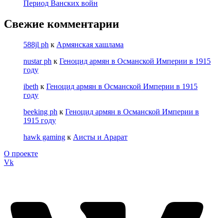
Период Ванских войн
Свежие комментарии
588jl ph
к
Армянская хашлама
nustar ph
к
Геноцид армян в Османской Империи в 1915
году
ibeth
к
Геноцид армян в Османской Империи в 1915
году
beeking ph
к
Геноцид армян в Османской Империи в
1915 году
hawk gaming
к
Аисты и Арарат
О проекте
Vk