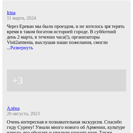
Irina
11 марта, 2024
Через Ереван мы были проездом, и не хотелось зря терять
время в таком богатом историей городе. В субботний
день 2 марта, в течении часа(!), организаторы
Visit2armenia, выслушав наши пожелания, смогли
...
Развернуть
+3
Алёна
26 августа, 2023
Очень интересная и познавательная экскурсия. Спасибо
гиду Сурену! Узнали много нового об Армении, культуре
народа, его обычаях и увидели красоту края. Также