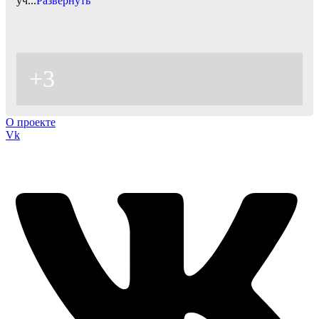
уч
...
Развернуть
+3
О проекте
Vk