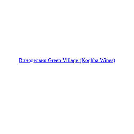
Винодельня Green Village (Koghba Wines)