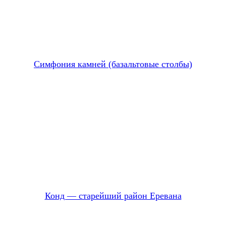
Симфония камней (базальтовые столбы)
Конд — старейший район Еревана