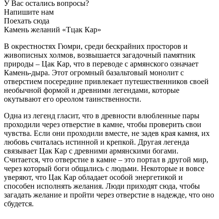
У Вас остались вопросы?
Напишите нам
Поехать сюда
Камень желаний «Тцак Кар»
В окрестностях Гюмри, среди бескрайних просторов и
живописных холмов, возвышается загадочный памятник
природы – Цак Кар, что в переводе с армянского означает
Камень-дыра. Этот огромный базальтовый монолит с
отверстием посередине привлекает путешественников своей
необычной формой и древними легендами, которые
окутывают его ореолом таинственности.
Одна из легенд гласит, что в древности влюбленные пары
проходили через отверстие в камне, чтобы проверить свои
чувства. Если они проходили вместе, не задев края камня, их
любовь считалась истинной и крепкой. Другая легенда
связывает Цак Кар с древними армянскими богами.
Считается, что отверстие в камне – это портал в другой мир,
через который боги общались с людьми. Некоторые и вовсе
уверяют, что Цак Кар обладает особой энергетикой и
способен исполнять желания. Люди приходят сюда, чтобы
загадать желание и пройти через отверстие в надежде, что оно
сбудется.