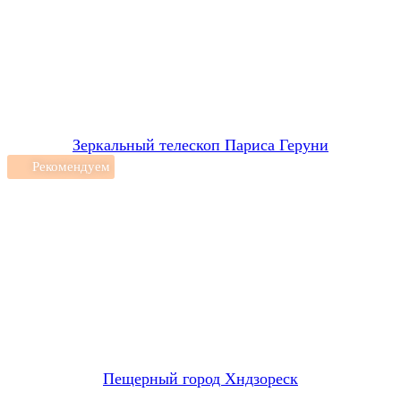
Зеркальный телескоп Париса Геруни
Рекомендуем
Пещерный город Хндзореск