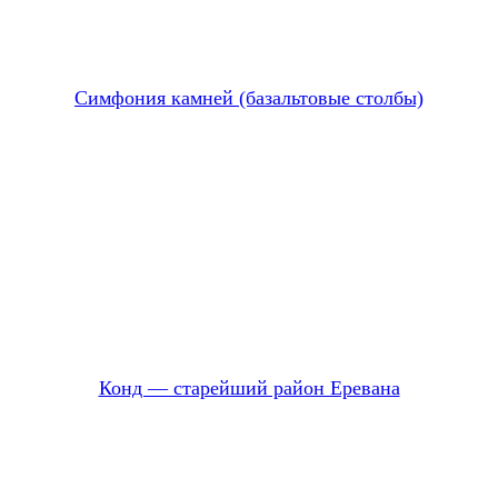
Симфония камней (базальтовые столбы)
Конд — старейший район Еревана