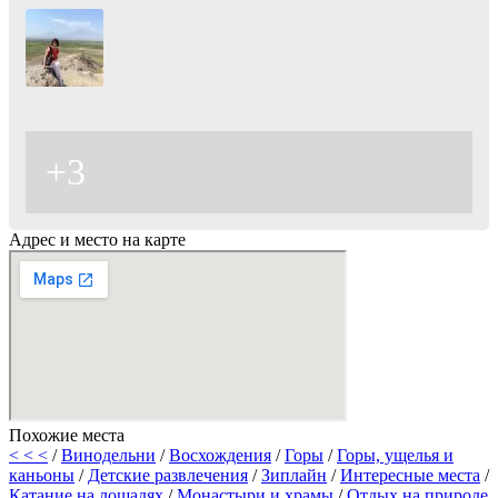
+3
Адрес и место на карте
Похожие места
< < <
/
Винодельни
/
Восхождения
/
Горы
/
Горы, ущелья и
каньоны
/
Детские развлечения
/
Зиплайн
/
Интересные места
/
Катание на лошадях
/
Монастыри и храмы
/
Отдых на природе