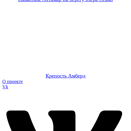
Крепость Амберд
О проекте
Vk