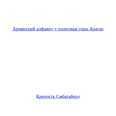
Армянский алфавит у подножья горы Арагац
Крепость Смбатаберд