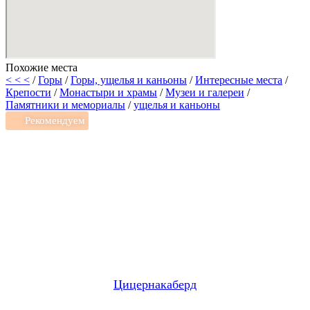
Похожие места
< < <
/
Горы
/
Горы, ущелья и каньоны
/
Интересные места
/
Крепости
/
Монастыри и храмы
/
Музеи и галереи
/
Памятники и мемориалы
/
ущелья и каньоны
Рекомендуем
Цицернакаберд