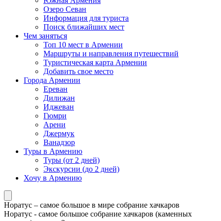
Южная Армения
Озеро Севан
Информация для туриста
Поиск ближайших мест
Чем заняться
Топ 10 мест в Армении
Маршруты и направления путешествий
Туристическая карта Армении
Добавить свое место
Города Армении
Ереван
Дилижан
Иджеван
Гюмри
Арени
Джермук
Ванадзор
Туры в Армению
Туры (от 2 дней)
Экскурсии (до 2 дней)
Хочу в Армению
Норатус – самое большое в мире собрание хачкаров
Норатус - самое большое собрание хачкаров (каменных