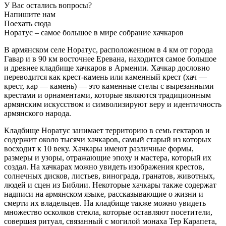
У Вас остались вопросы?
Напишите нам
Поехать сюда
Норатус – самое большое в мире собрание хачкаров
В армянском селе Норатус, расположенном в 4 км от города
Гавар и в 90 км восточнее Еревана, находится самое большое
и древнее кладбище хачкаров в Армении. Хачкар дословно
переводится как крест-камень или каменный крест (хач —
крест, кар — камень) — это каменные стелы с вырезанными
крестами и орнаментами, которые являются традиционным
армянским искусством и символизируют веру и идентичность
армянского народа.
Кладбище Норатус занимает территорию в семь гектаров и
содержит около тысячи хачкаров, самый старый из которых
восходит к 10 веку. Хачкары имеют различные формы,
размеры и узоры, отражающие эпоху и мастера, который их
создал. На хачкарах можно увидеть изображения крестов,
солнечных дисков, листьев, винограда, гранатов, животных,
людей и сцен из Библии. Некоторые хачкары также содержат
надписи на армянском языке, рассказывающие о жизни и
смерти их владельцев. На кладбище также можно увидеть
множество осколков стекла, которые оставляют посетители,
совершая ритуал, связанный с могилой монаха Тер Карапета,