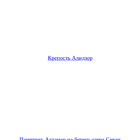
Крепость Алидзор
Памятник Ахтамар на берегу озера Севан