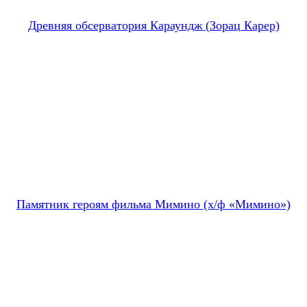
Древняя обсерватория Караундж (Зорац Карер)
Памятник героям фильма Мимино (х/ф «Мимино»)