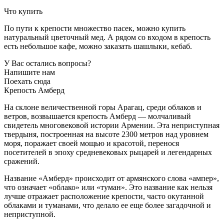
Что купить
По пути к крепости множество пасек, можно купить
натуральный цветочный мед. А рядом со входом в крепость
есть небольшое кафе, можно заказать шашлыки, кебаб.
У Вас остались вопросы?
Напишите нам
Поехать сюда
Крепость Амберд
На склоне величественной горы Арагац, среди облаков и
ветров, возвышается крепость Амберд — молчаливый
свидетель многовековой истории Армении. Эта неприступная
твердыня, построенная на высоте 2300 метров над уровнем
моря, поражает своей мощью и красотой, перенося
посетителей в эпоху средневековых рыцарей и легендарных
сражений.
Название «Амберд» происходит от армянского слова «ампер»,
что означает «облако» или «туман». Это название как нельзя
лучше отражает расположение крепости, часто окутанной
облаками и туманами, что делало ее еще более загадочной и
неприступной.