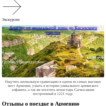
Экскурсии
Арагац: от аномальной зоны до Касахского
ущелья
7 часов
13500 руб.
Группы, Индивидуально
Ощутить аномальную гравитацию в одном из самых высоких
мест Армении, узнать в историю уникального армянского
алфавита, а так же посетить монастырь Сагмосаванк
построенный в 1221 году.
Отзывы о поездке в Армению