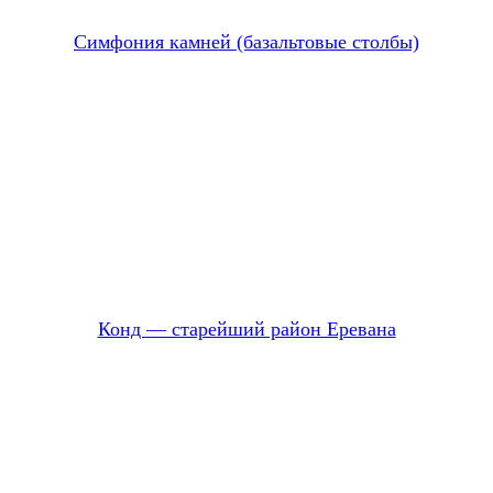
Симфония камней (базальтовые столбы)
Конд — старейший район Еревана