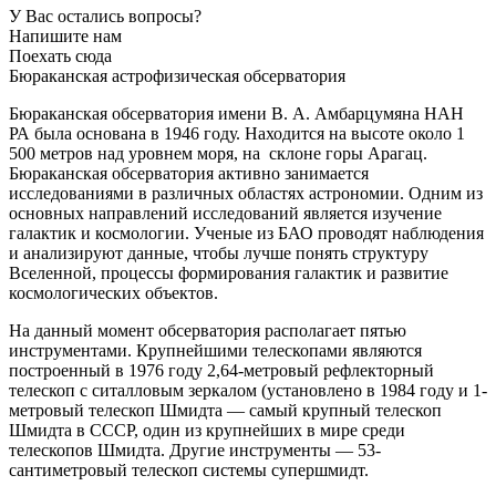
У Вас остались вопросы?
Напишите нам
Поехать сюда
Бюраканская астрофизическая обсерватория
Бюраканская обсерватория имени В. А. Амбарцумяна НАН
РА была основана в 1946 году. Находится на высоте около 1
500 метров над уровнем моря, на склоне горы Арагац.
Бюраканская обсерватория активно занимается
исследованиями в различных областях астрономии. Одним из
основных направлений исследований является изучение
галактик и космологии. Ученые из БАО проводят наблюдения
и анализируют данные, чтобы лучше понять структуру
Вселенной, процессы формирования галактик и развитие
космологических объектов.
На данный момент обсерватория располагает пятью
инструментами. Крупнейшими телескопами являются
построенный в 1976 году 2,64-метровый рефлекторный
телескоп с ситалловым зеркалом (установлено в 1984 году и 1-
метровый телескоп Шмидта — самый крупный телескоп
Шмидта в СССР, один из крупнейших в мире среди
телескопов Шмидта. Другие инструменты — 53-
сантиметровый телескоп системы супершмидт.