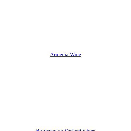
Armenia Wine
Винодельня Voskeni wines