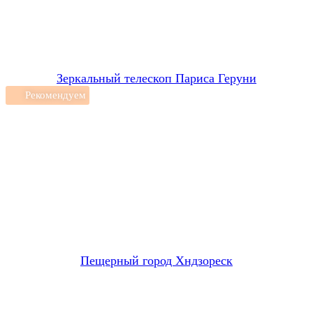
Зеркальный телескоп Париса Геруни
Рекомендуем
Пещерный город Хндзореск