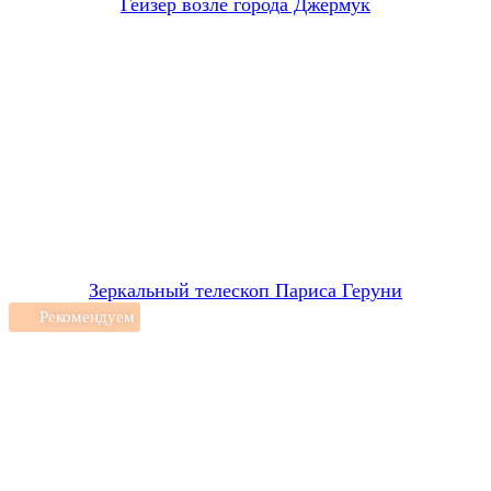
Гейзер возле города Джермук
Зеркальный телескоп Париса Геруни
Рекомендуем