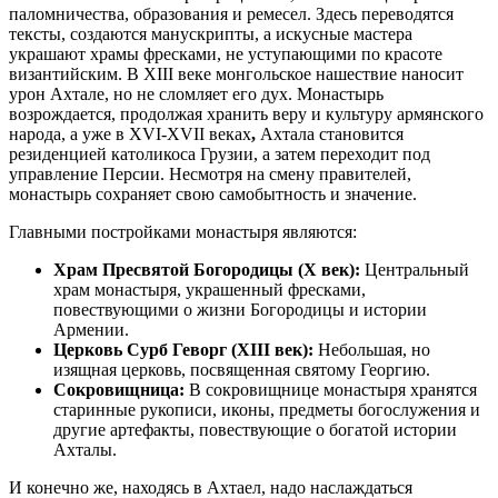
паломничества, образования и ремесел. Здесь переводятся
тексты, создаются манускрипты, а искусные мастера
украшают храмы фресками, не уступающими по красоте
византийским. В XIII веке монгольское нашествие наносит
урон Ахтале, но не сломляет его дух. Монастырь
возрождается, продолжая хранить веру и культуру армянского
народа, а уже в XVI-XVII веках
,
Ахтала становится
резиденцией католикоса Грузии, а затем переходит под
управление Персии. Несмотря на смену правителей,
монастырь сохраняет свою самобытность и значение.
Главными постройками монастыря являются:
Храм Пресвятой Богородицы (X век):
Центральный
храм монастыря, украшенный фресками,
повествующими о жизни Богородицы и истории
Армении.
Церковь Сурб Геворг (XIII век):
Небольшая, но
изящная церковь, посвященная святому Георгию.
Сокровищница:
В сокровищнице монастыря хранятся
старинные рукописи, иконы, предметы богослужения и
другие артефакты, повествующие о богатой истории
Ахталы.
И конечно же, находясь в Ахтаел, надо наслаждаться