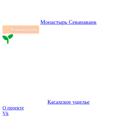
Монастырь Севанаванк
Рекомендуем
Касахское ущелье
О проекте
Vk