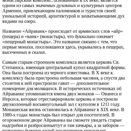
монастырский комплекс, основанный в IX веке, является
одним из самых значимых духовных и культурных центров
Армении, привлекающим паломников и туристов своей
уникальной историей, архитектурой и захватывающими дух
видами на озеро.
Название «Айраванк» происходит от армянских слов «айр»
(пещера) и «ванк» (монастырь), что буквально означает
«пещерный монастырь». Это название связано с тем, что
первые монахи, поселившиеся здесь, укрывались в пещерах,
высеченных в скалах.
Самым старым строением комплекса является церковь Св.
Степаноса, имеющая центральный купол квадратной формы.
Она была построена из черного известняка. В X веке к
комплексу была пристроена небольшая часовня, а спустя два
столетия к ней пристроили гавит — дополнительное
помещение для молящихся. В исторических источниках об
Айраванке упоминаются имена двух монахов — Ованеса и
Нерсеса, которые отреставрировали церковь и построили
двухколонный восьмиугольный зал с куполом в 1211 году.
Монашеская жизнь остановилась в Айраванке в XIX веке. В
1980-х годах монастырь был открыт для посетителей. В
огороженном дворе Айраванка вы сможете увидеть старые
надгробия и разбросанныетут и там хачкары, а за забором —
развалины бывших келий послушников монастыря.