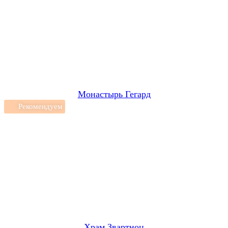
Монастырь Гегард
Рекомендуем
Храм Звартноц