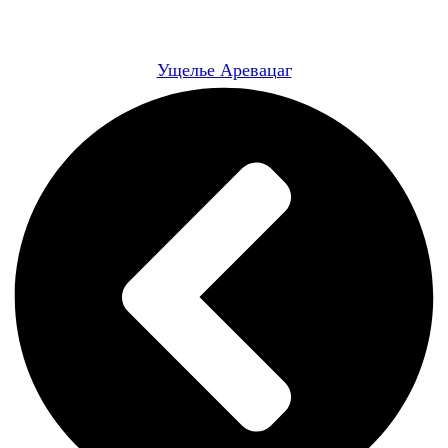
Ущелье Аревацаг