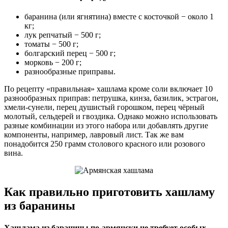
баранина (или ягнятина) вместе с косточкой − около 1
кг;
лук репчатый − 500 г;
томаты − 500 г;
болгарский перец − 500 г;
морковь − 200 г;
разнообразные приправы.
По рецепту «правильная» хашлама кроме соли включает 10
разнообразных приправ: петрушка, кинза, базилик, эстрагон,
хмели-сунели, перец душистый горошком, перец чёрный
молотый, сельдерей и гвоздика. Однако можно использовать
разные комбинации из этого набора или добавлять другие
компоненты, например, лавровый лист. Так же вам
понадобится 250 грамм столового красного или розового
вина.
Как правильно приготовить хашламу
из баранины
Хашлама из баранины по-армянски не требует особых