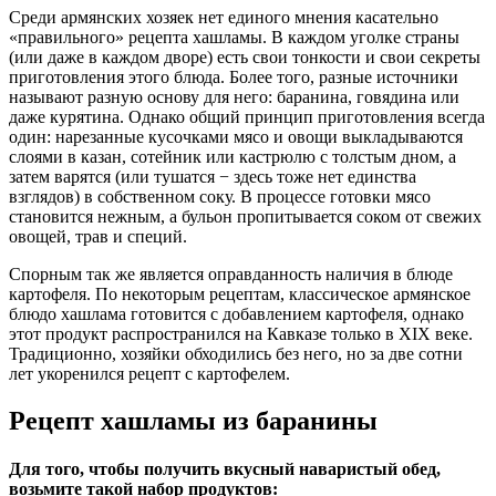
Среди армянских хозяек нет единого мнения касательно
«правильного» рецепта хашламы. В каждом уголке страны
(или даже в каждом дворе) есть свои тонкости и свои секреты
приготовления этого блюда. Более того, разные источники
называют разную основу для него: баранина, говядина или
даже курятина. Однако общий принцип приготовления всегда
один: нарезанные кусочками мясо и овощи выкладываются
слоями в казан, сотейник или кастрюлю с толстым дном, а
затем варятся (или тушатся − здесь тоже нет единства
взглядов) в собственном соку. В процессе готовки мясо
становится нежным, а бульон пропитывается соком от свежих
овощей, трав и специй.
Спорным так же является оправданность наличия в блюде
картофеля. По некоторым рецептам, классическое армянское
блюдо хашлама готовится с добавлением картофеля, однако
этот продукт распространился на Кавказе только в ХІХ веке.
Традиционно, хозяйки обходились без него, но за две сотни
лет укоренился рецепт с картофелем.
Рецепт хашламы из баранины
Для того, чтобы получить вкусный наваристый обед,
возьмите такой набор продуктов: